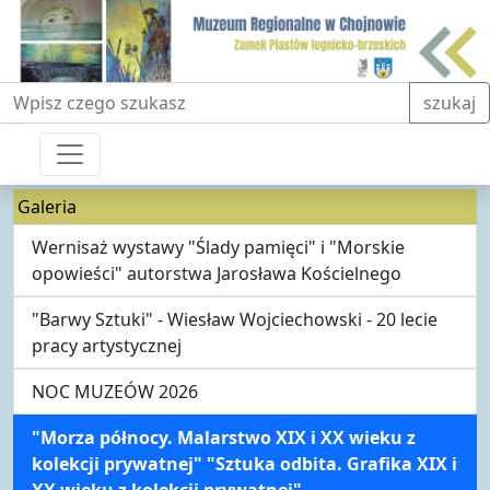
Fraza do wyszukiwania
szukaj
Galeria
Wernisaż wystawy "Ślady pamięci" i "Morskie
opowieści" autorstwa Jarosława Kościelnego
"Barwy Sztuki" - Wiesław Wojciechowski - 20 lecie
pracy artystycznej
NOC MUZEÓW 2026
"Morza północy. Malarstwo XIX i XX wieku z
kolekcji prywatnej" "Sztuka odbita. Grafika XIX i
XX wieku z kolekcji prywatnej"