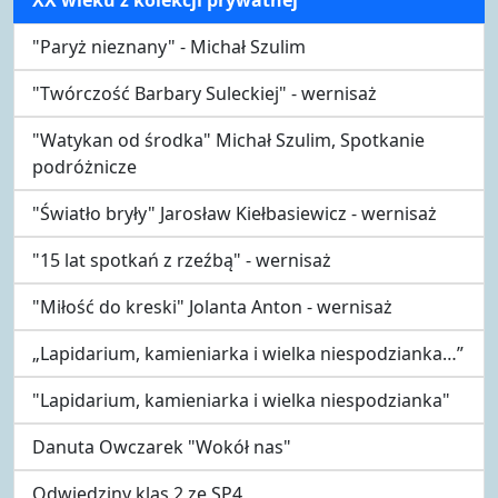
"Paryż nieznany" - Michał Szulim
"Twórczość Barbary Suleckiej" - wernisaż
"Watykan od środka" Michał Szulim, Spotkanie
podróżnicze
"Światło bryły" Jarosław Kiełbasiewicz - wernisaż
"15 lat spotkań z rzeźbą" - wernisaż
"Miłość do kreski" Jolanta Anton - wernisaż
„Lapidarium, kamieniarka i wielka niespodzianka…”
"Lapidarium, kamieniarka i wielka niespodzianka"
Danuta Owczarek "Wokół nas"
Odwiedziny klas 2 ze SP4