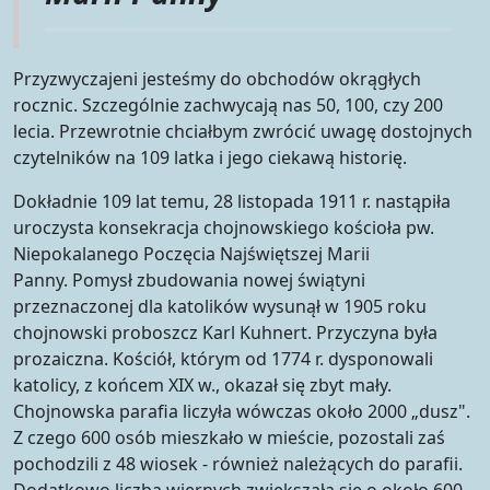
Przyzwyczajeni jesteśmy do obchodów okrągłych
rocznic. Szczególnie zachwycają nas 50, 100, czy 200
lecia. Przewrotnie chciałbym zwrócić uwagę dostojnych
czytelników na 109 latka i jego ciekawą historię.
Dokładnie 109 lat temu, 28 listopada 1911 r. nastąpiła
uroczysta konsekracja chojnowskiego kościoła pw.
Niepokalanego Poczęcia Najświętszej Marii
Panny. Pomysł zbudowania nowej świątyni
przeznaczonej dla katolików wysunął w 1905 roku
chojnowski proboszcz Karl Kuhnert. Przyczyna była
prozaiczna. Kościół, którym od 1774 r. dysponowali
katolicy, z końcem XIX w., okazał się zbyt mały.
Chojnowska parafia liczyła wówczas około 2000 „dusz".
Z czego 600 osób mieszkało w mieście, pozostali zaś
pochodzili z 48 wiosek - również należących do parafii.
Dodatkowo liczba wiernych zwiększała się o około 600