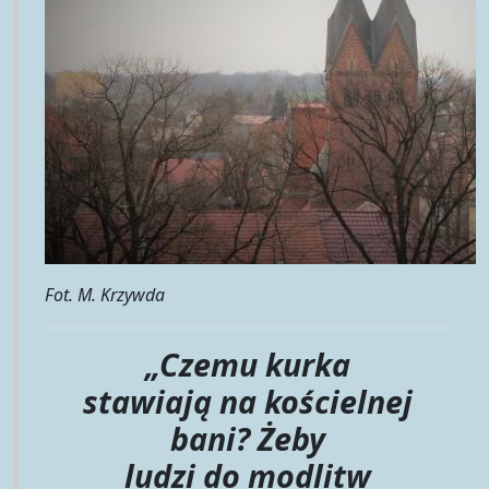
Fot. M. Krzywda
„Czemu kurka
stawiają
na
kościelnej
bani
?
Żeby
ludzi
do
modlitw