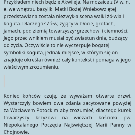
Przykładem niech będzie Akwileja. Na mozaice z IV w. n.
e. we wnętrzu bazyliki Matki Bożej Wniebowziętej
przedstawiana została niezwykła scena walki żółwia i
koguta. Dlaczego? Żółw, żyjący w błocie, grotach,
jamach, pod ziemią towarzyszył grzechowi i ciemności.
Jego przeciwnikiem musiał być zwiastun dnia, budzący
do życia. Oczywiście to nie wyczerpuje bogatej
symboliki koguta, jednak miejsce, w którym się on
znajduje określa również cały kontekst i pomaga w jego
właściwym zrozumieniu.
Koniec końców czuję, że wyważam otwarte drzwi.
Wystarczyły bowiem dwa zdania zacytowane powyżej
za Wacławem Potockim aby zrozumieć, dlaczego kurek
towarzyszy krzyżowi na wieżach kościoła pw.
Niepokalanego Poczęcia Najświętszej Marii Panny w
Chojnowie.