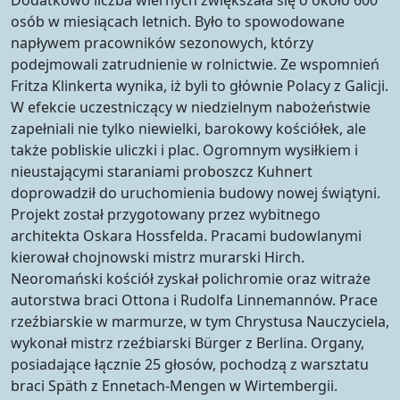
osób w miesiącach letnich. Było to spowodowane
napływem pracowników sezonowych, którzy
podejmowali zatrudnienie w rolnictwie. Ze wspomnień
Fritza Klinkerta wynika, iż byli to głównie Polacy z Galicji.
W efekcie uczestniczący w niedzielnym nabożeństwie
zapełniali nie tylko niewielki, barokowy kościółek, ale
także pobliskie uliczki i plac. Ogromnym wysiłkiem i
nieustającymi staraniami proboszcz Kuhnert
doprowadził do uruchomienia budowy nowej świątyni.
Projekt został przygotowany przez wybitnego
architekta Oskara Hossfelda. Pracami budowlanymi
kierował chojnowski mistrz murarski Hirch.
Neoromański kościół zyskał polichromie oraz witraże
autorstwa braci Ottona i Rudolfa Linnemannów. Prace
rzeźbiarskie w marmurze, w tym Chrystusa Nauczyciela,
wykonał mistrz rzeźbiarski Bürger z Berlina. Organy,
posiadające łącznie 25 głosów, pochodzą z warsztatu
braci Späth z Ennetach-Mengen w Wirtembergii.