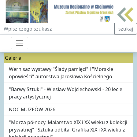
Fraza do wyszukiwania
szukaj
Galeria
Wernisaż wystawy "Ślady pamięci" i "Morskie
opowieści" autorstwa Jarosława Kościelnego
"Barwy Sztuki" - Wiesław Wojciechowski - 20 lecie
pracy artystycznej
NOC MUZEÓW 2026
"Morza północy. Malarstwo XIX i XX wieku z kolekcji
prywatnej" "Sztuka odbita. Grafika XIX i XX wieku z
kolekcji prywatnej"