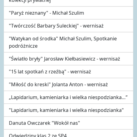
"Paryż nieznany" - Michał Szulim
"Twórczość Barbary Suleckiej" - wernisaż
"Watykan od środka" Michał Szulim, Spotkanie
podróżnicze
"Światło bryły" Jarosław Kiełbasiewicz - wernisaż
"15 lat spotkań z rzeźbą" - wernisaż
"Miłość do kreski" Jolanta Anton - wernisaż
„Lapidarium, kamieniarka i wielka niespodzianka…”
"Lapidarium, kamieniarka i wielka niespodzianka"
Danuta Owczarek "Wokół nas"
Odwiedziny klas 2 ze SP4