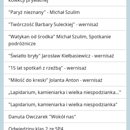
"Paryż nieznany" - Michał Szulim
"Twórczość Barbary Suleckiej" - wernisaż
"Watykan od środka" Michał Szulim, Spotkanie
podróżnicze
"Światło bryły" Jarosław Kiełbasiewicz - wernisaż
"15 lat spotkań z rzeźbą" - wernisaż
"Miłość do kreski" Jolanta Anton - wernisaż
„Lapidarium, kamieniarka i wielka niespodzianka…”
"Lapidarium, kamieniarka i wielka niespodzianka"
Danuta Owczarek "Wokół nas"
Odwiedziny klas 2 ze SP4