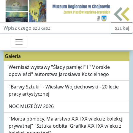
Fraza do wyszukiwania
szukaj
Galeria
Wernisaż wystawy "Ślady pamięci" i "Morskie
opowieści" autorstwa Jarosława Kościelnego
"Barwy Sztuki" - Wiesław Wojciechowski - 20 lecie
pracy artystycznej
NOC MUZEÓW 2026
"Morza północy. Malarstwo XIX i XX wieku z kolekcji
prywatnej" "Sztuka odbita. Grafika XIX i XX wieku z
kolekcji prywatnej"