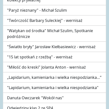
"Paryż nieznany" - Michał Szulim
"Twórczość Barbary Suleckiej" - wernisaż
"Watykan od środka" Michał Szulim, Spotkanie
podróżnicze
"Światło bryły" Jarosław Kiełbasiewicz - wernisaż
"15 lat spotkań z rzeźbą" - wernisaż
"Miłość do kreski" Jolanta Anton - wernisaż
„Lapidarium, kamieniarka i wielka niespodzianka…”
"Lapidarium, kamieniarka i wielka niespodzianka"
Danuta Owczarek "Wokół nas"
Odwiedziny klas 2 ze SP4