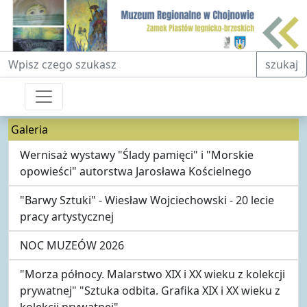
Fraza do wyszukiwania
szukaj
Galeria
Wernisaż wystawy "Ślady pamięci" i "Morskie
opowieści" autorstwa Jarosława Kościelnego
"Barwy Sztuki" - Wiesław Wojciechowski - 20 lecie
pracy artystycznej
NOC MUZEÓW 2026
"Morza północy. Malarstwo XIX i XX wieku z kolekcji
prywatnej" "Sztuka odbita. Grafika XIX i XX wieku z
kolekcji prywatnej"