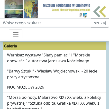
Fraza do wyszukiwania
szukaj
Galeria
Wernisaż wystawy "Ślady pamięci" i "Morskie
opowieści" autorstwa Jarosława Kościelnego
"Barwy Sztuki" - Wiesław Wojciechowski - 20 lecie
pracy artystycznej
NOC MUZEÓW 2026
"Morza północy. Malarstwo XIX i XX wieku z kolekcji
prywatnej" "Sztuka odbita. Grafika XIX i XX wieku z
kolekcji prywatnej"