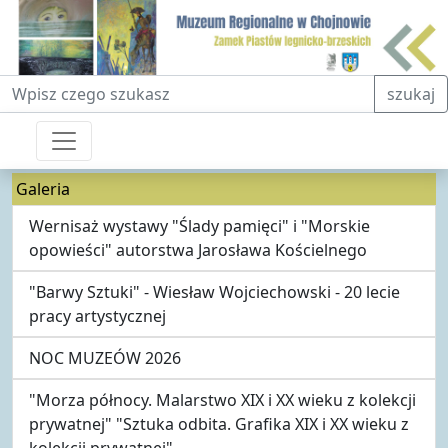
Fraza do wyszukiwania
szukaj
Galeria
Wernisaż wystawy "Ślady pamięci" i "Morskie
opowieści" autorstwa Jarosława Kościelnego
"Barwy Sztuki" - Wiesław Wojciechowski - 20 lecie
pracy artystycznej
NOC MUZEÓW 2026
"Morza północy. Malarstwo XIX i XX wieku z kolekcji
prywatnej" "Sztuka odbita. Grafika XIX i XX wieku z
kolekcji prywatnej"