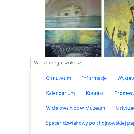
Fraza do wyszukiwania
O muzeum
Informacje
Wystaw
Kalendarium
Kontakt
Promes
Wichrowa Noc w Muzeum
Usłysze
Spacer dźwiękowy po chojnowskiej pap