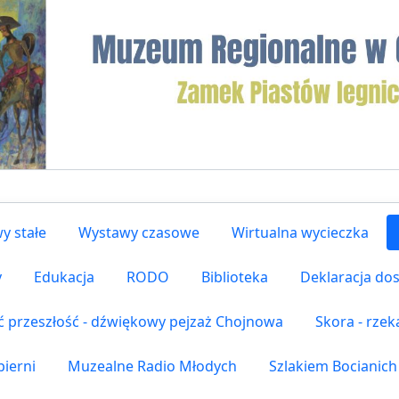
y stałe
Wystawy czasowe
Wirtualna wycieczka
y
Edukacja
RODO
Biblioteka
Deklaracja do
ć przeszłość - dźwiękowy pejzaż Chojnowa
Skora - rze
ierni
Muzealne Radio Młodych
Szlakiem Bocianich