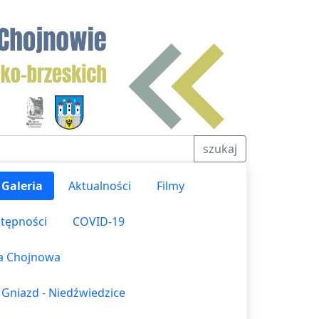
szukaj
Galeria
Aktualności
Filmy
stępności
COVID-19
ka Chojnowa
 Gniazd - Niedźwiedzice