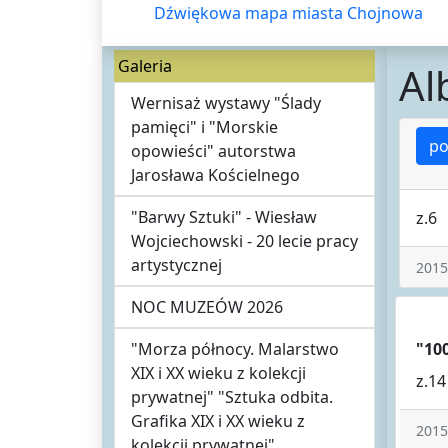
Dźwiękowa mapa miasta Chojnowa
Galeria
Al
Wernisaż wystawy "Ślady
pamięci" i "Morskie
po
opowieści" autorstwa
Jarosława Kościelnego
"Barwy Sztuki" - Wiesław
z.6
Wojciechowski - 20 lecie pracy
artystycznej
2015
NOC MUZEÓW 2026
"Morza północy. Malarstwo
"100
XIX i XX wieku z kolekcji
z.14
prywatnej" "Sztuka odbita.
Grafika XIX i XX wieku z
2015
kolekcji prywatnej"