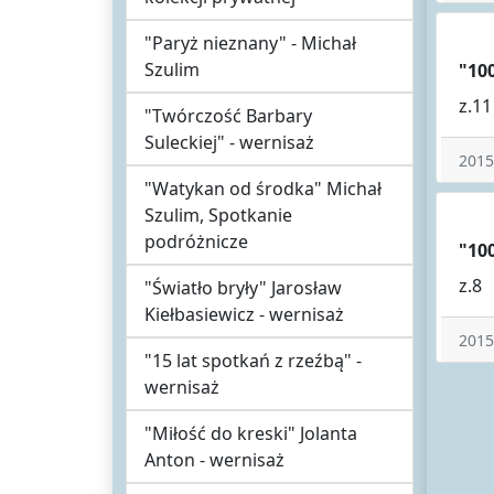
"Paryż nieznany" - Michał
Szulim
"100
z.11
"Twórczość Barbary
Suleckiej" - wernisaż
2015
"Watykan od środka" Michał
Szulim, Spotkanie
podróżnicze
"100
z.8
"Światło bryły" Jarosław
Kiełbasiewicz - wernisaż
2015
"15 lat spotkań z rzeźbą" -
wernisaż
"Miłość do kreski" Jolanta
Anton - wernisaż