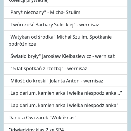
"Paryż nieznany" - Michał Szulim
"Twórczość Barbary Suleckiej" - wernisaż
"Watykan od środka" Michał Szulim, Spotkanie
podróżnicze
"Światło bryły" Jarosław Kiełbasiewicz - wernisaż
"15 lat spotkań z rzeźbą" - wernisaż
"Miłość do kreski" Jolanta Anton - wernisaż
„Lapidarium, kamieniarka i wielka niespodzianka…”
"Lapidarium, kamieniarka i wielka niespodzianka"
Danuta Owczarek "Wokół nas"
Odwiedziny klas 2 ze SP4