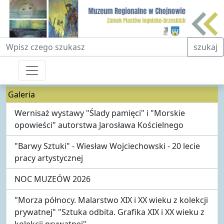
Fraza do wyszukiwania
szukaj
Galeria
Wernisaż wystawy "Ślady pamięci" i "Morskie
opowieści" autorstwa Jarosława Kościelnego
"Barwy Sztuki" - Wiesław Wojciechowski - 20 lecie
pracy artystycznej
NOC MUZEÓW 2026
"Morza północy. Malarstwo XIX i XX wieku z kolekcji
prywatnej" "Sztuka odbita. Grafika XIX i XX wieku z
kolekcji prywatnej"