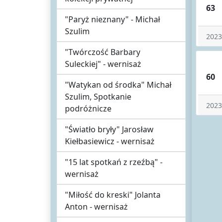
63
"Paryż nieznany" - Michał
Szulim
2023
"Twórczość Barbary
Suleckiej" - wernisaż
60
"Watykan od środka" Michał
Szulim, Spotkanie
2023
podróżnicze
"Światło bryły" Jarosław
Kiełbasiewicz - wernisaż
"15 lat spotkań z rzeźbą" -
wernisaż
"Miłość do kreski" Jolanta
Anton - wernisaż