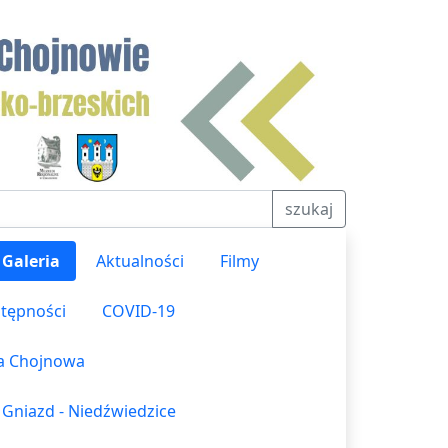
szukaj
Galeria
Aktualności
Filmy
stępności
COVID-19
ka Chojnowa
 Gniazd - Niedźwiedzice