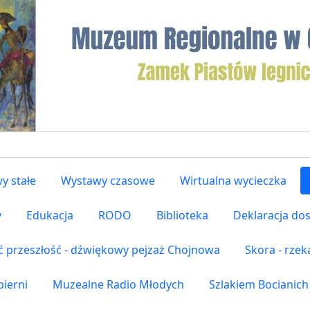
y stałe
Wystawy czasowe
Wirtualna wycieczka
y
Edukacja
RODO
Biblioteka
Deklaracja do
ć przeszłość - dźwiękowy pejzaż Chojnowa
Skora - rze
ierni
Muzealne Radio Młodych
Szlakiem Bocianich