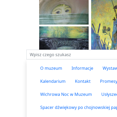
Fraza do wyszukiwania
O muzeum
Informacje
Wystaw
Kalendarium
Kontakt
Promes
Wichrowa Noc w Muzeum
Usłysze
Spacer dźwiękowy po chojnowskiej pap