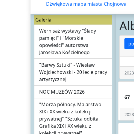
Dźwiękowa mapa miasta Chojnowa
Galeria
Al
Wernisaż wystawy "Ślady
pamięci" i "Morskie
po
opowieści" autorstwa
Jarosława Kościelnego
"Barwy Sztuki" - Wiesław
Wojciechowski - 20 lecie pracy
2023
artystycznej
NOC MUZEÓW 2026
67
"Morza północy. Malarstwo
XIX i XX wieku z kolekcji
2023
prywatnej" "Sztuka odbita.
Grafika XIX i XX wieku z
kolekcji prywatnej"