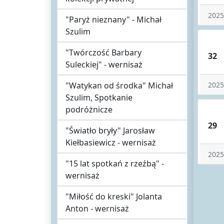
2025
"Paryż nieznany" - Michał
Szulim
"Twórczość Barbary
32
Suleckiej" - wernisaż
"Watykan od środka" Michał
2025
Szulim, Spotkanie
podróżnicze
29
"Światło bryły" Jarosław
Kiełbasiewicz - wernisaż
2025
"15 lat spotkań z rzeźbą" -
wernisaż
"Miłość do kreski" Jolanta
Anton - wernisaż