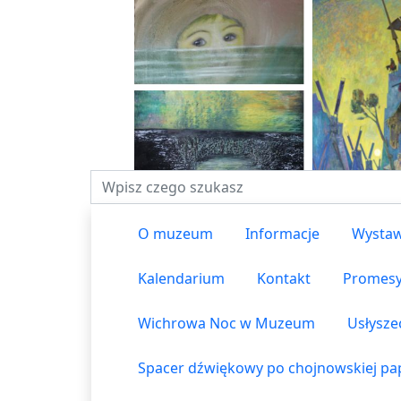
Fraza do wyszukiwania
O muzeum
Informacje
Wystaw
Kalendarium
Kontakt
Promes
Wichrowa Noc w Muzeum
Usłysze
Spacer dźwiękowy po chojnowskiej pap