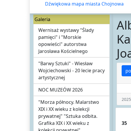
Dźwiękowa mapa miasta Chojnowa
Galeria
Al
Wernisaż wystawy "Ślady
Ka
pamięci" i "Morskie
opowieści" autorstwa
Jo
Jarosława Kościelnego
"Barwy Sztuki" - Wiesław
Wojciechowski - 20 lecie pracy
po
artystycznej
NOC MUZEÓW 2026
2025
"Morza północy. Malarstwo
XIX i XX wieku z kolekcji
prywatnej" "Sztuka odbita.
Grafika XIX i XX wieku z
35
kolekcji prywatnej"