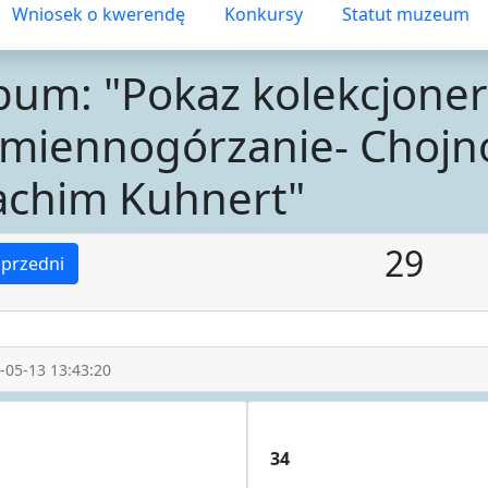
Wniosek o kwerendę
Konkursy
Statut muzeum
bum: "Pokaz kolekcjoner
miennogórzanie- Chojn
achim Kuhnert"
29
przedni
-05-13 13:43:20
34