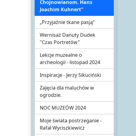
Chojnowianom. Hans
Joachim Kuhnert"
„Przyjaźnie tkane pasją”
Wernisaż Danuty Dudek
"Czas Portretów"
Lekcje muzealne o
archeologii - listopad 2024
Inspiracje - Jerzy Sikuciński
Zajęcia dla maluchów w
ogrodzie.
NOC MUZEÓW 2024
Moje świata postrzeganie -
Rafał Wyciszkiewicz