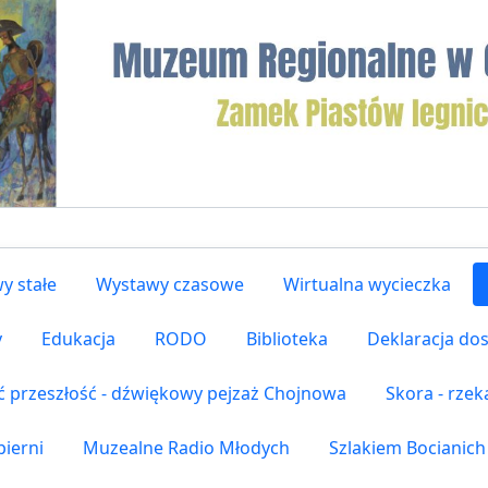
y stałe
Wystawy czasowe
Wirtualna wycieczka
y
Edukacja
RODO
Biblioteka
Deklaracja do
ć przeszłość - dźwiękowy pejzaż Chojnowa
Skora - rze
ierni
Muzealne Radio Młodych
Szlakiem Bocianich