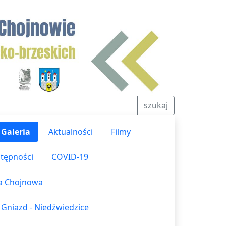
szukaj
Galeria
Aktualności
Filmy
stępności
COVID-19
ka Chojnowa
 Gniazd - Niedźwiedzice