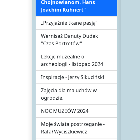
Chojnowianom. Hans
Joachim Kuhnert"
„Przyjaźnie tkane pasją”
Wernisaż Danuty Dudek
"Czas Portretów"
Lekcje muzealne o
archeologii - listopad 2024
Inspiracje - Jerzy Sikuciński
Zajęcia dla maluchów w
ogrodzie.
NOC MUZEÓW 2024
Moje świata postrzeganie -
Rafał Wyciszkiewicz