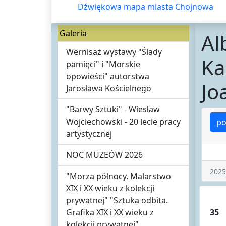
Dźwiękowa mapa miasta Chojnowa
Galeria
Al
Wernisaż wystawy "Ślady
Ka
pamięci" i "Morskie
opowieści" autorstwa
Jo
Jarosława Kościelnego
"Barwy Sztuki" - Wiesław
Wojciechowski - 20 lecie pracy
po
artystycznej
NOC MUZEÓW 2026
2025
"Morza północy. Malarstwo
XIX i XX wieku z kolekcji
prywatnej" "Sztuka odbita.
Grafika XIX i XX wieku z
35
kolekcji prywatnej"