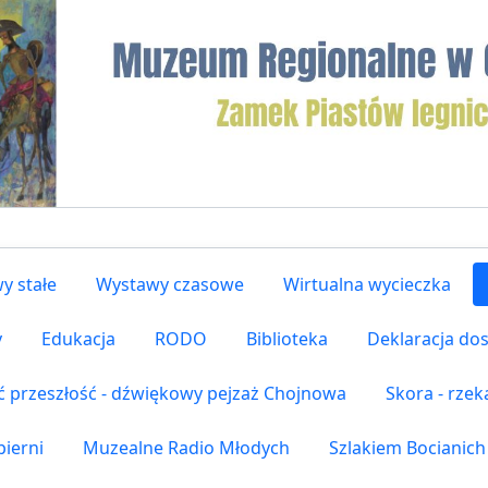
y stałe
Wystawy czasowe
Wirtualna wycieczka
y
Edukacja
RODO
Biblioteka
Deklaracja do
ć przeszłość - dźwiękowy pejzaż Chojnowa
Skora - rze
ierni
Muzealne Radio Młodych
Szlakiem Bocianich