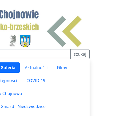
szukaj
Galeria
Aktualności
Filmy
stępności
COVID-19
ka Chojnowa
 Gniazd - Niedźwiedzice