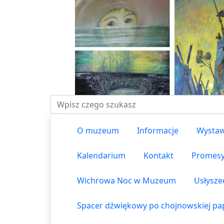
Fraza do wyszukiwania
O muzeum
Informacje
Wystaw
Kalendarium
Kontakt
Promes
Wichrowa Noc w Muzeum
Usłysze
Spacer dźwiękowy po chojnowskiej pap