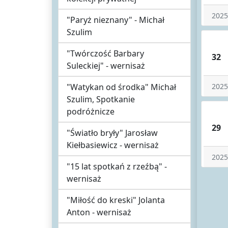
2025
"Paryż nieznany" - Michał
Szulim
"Twórczość Barbary
32
Suleckiej" - wernisaż
"Watykan od środka" Michał
2025
Szulim, Spotkanie
podróżnicze
29
"Światło bryły" Jarosław
Kiełbasiewicz - wernisaż
2025
"15 lat spotkań z rzeźbą" -
wernisaż
"Miłość do kreski" Jolanta
Anton - wernisaż