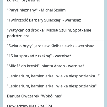
"Paryż nieznany" - Michał Szulim
"Twórczość Barbary Suleckiej" - wernisaż
"Watykan od środka" Michał Szulim, Spotkanie
podróżnicze
"Światło bryły" Jarosław Kiełbasiewicz - wernisaż
"15 lat spotkań z rzeźbą" - wernisaż
"Miłość do kreski" Jolanta Anton - wernisaż
„Lapidarium, kamieniarka i wielka niespodzianka…”
"Lapidarium, kamieniarka i wielka niespodzianka"
Danuta Owczarek "Wokół nas"
Odwiedziny klas 2 ze SP4