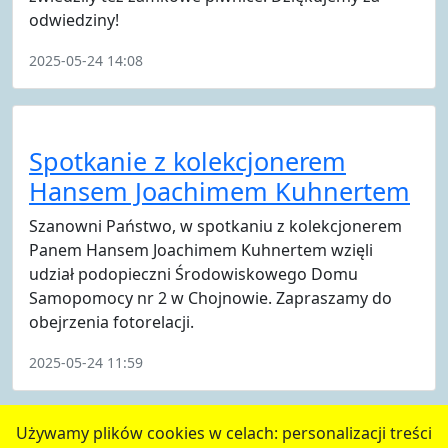
odwiedziny!
2025-05-24 14:08
Spotkanie z kolekcjonerem
Hansem Joachimem Kuhnertem
Szanowni Państwo, w spotkaniu z kolekcjonerem
Panem Hansem Joachimem Kuhnertem wzięli
udział podopieczni Środowiskowego Domu
Samopomocy nr 2 w Chojnowie. Zapraszamy do
obejrzenia fotorelacji.
2025-05-24 11:59
poprzednie
1
2
3
4
następne
Używamy plików cookies w celach: personalizacji treści