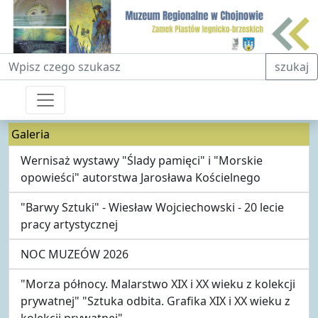
Fraza do wyszukiwania
szukaj
Galeria
Wernisaż wystawy "Ślady pamięci" i "Morskie
opowieści" autorstwa Jarosława Kościelnego
"Barwy Sztuki" - Wiesław Wojciechowski - 20 lecie
pracy artystycznej
NOC MUZEÓW 2026
"Morza północy. Malarstwo XIX i XX wieku z kolekcji
prywatnej" "Sztuka odbita. Grafika XIX i XX wieku z
kolekcji prywatnej"