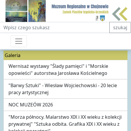
Fraza do wyszukiwania
szukaj
Galeria
Wernisaż wystawy "Ślady pamięci" i "Morskie
opowieści" autorstwa Jarosława Kościelnego
"Barwy Sztuki" - Wiesław Wojciechowski - 20 lecie
pracy artystycznej
NOC MUZEÓW 2026
"Morza północy. Malarstwo XIX i XX wieku z kolekcji
prywatnej" "Sztuka odbita. Grafika XIX i XX wieku z
kolekcji prywatnej"