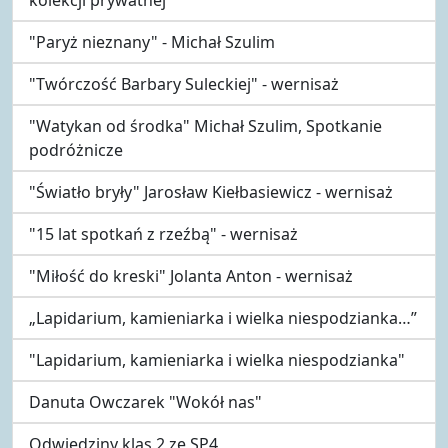
"Paryż nieznany" - Michał Szulim
"Twórczość Barbary Suleckiej" - wernisaż
"Watykan od środka" Michał Szulim, Spotkanie
podróżnicze
"Światło bryły" Jarosław Kiełbasiewicz - wernisaż
"15 lat spotkań z rzeźbą" - wernisaż
"Miłość do kreski" Jolanta Anton - wernisaż
„Lapidarium, kamieniarka i wielka niespodzianka…”
"Lapidarium, kamieniarka i wielka niespodzianka"
Danuta Owczarek "Wokół nas"
Odwiedziny klas 2 ze SP4