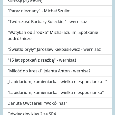
"Paryż nieznany" - Michał Szulim
"Twórczość Barbary Suleckiej" - wernisaż
"Watykan od środka" Michał Szulim, Spotkanie
podróżnicze
"Światło bryły" Jarosław Kiełbasiewicz - wernisaż
"15 lat spotkań z rzeźbą" - wernisaż
"Miłość do kreski" Jolanta Anton - wernisaż
„Lapidarium, kamieniarka i wielka niespodzianka…”
"Lapidarium, kamieniarka i wielka niespodzianka"
Danuta Owczarek "Wokół nas"
Odwiedziny klas 2 ze SP4