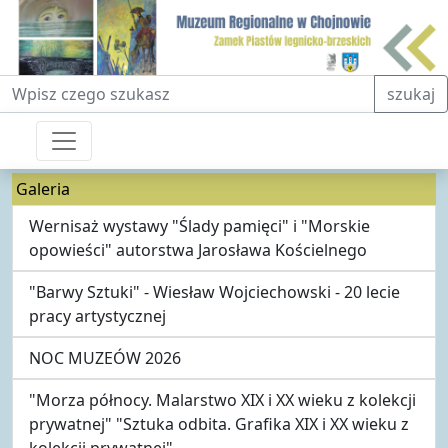
Fraza do wyszukiwania
szukaj
Galeria
Wernisaż wystawy "Ślady pamięci" i "Morskie
opowieści" autorstwa Jarosława Kościelnego
"Barwy Sztuki" - Wiesław Wojciechowski - 20 lecie
pracy artystycznej
NOC MUZEÓW 2026
"Morza północy. Malarstwo XIX i XX wieku z kolekcji
prywatnej" "Sztuka odbita. Grafika XIX i XX wieku z
kolekcji prywatnej"