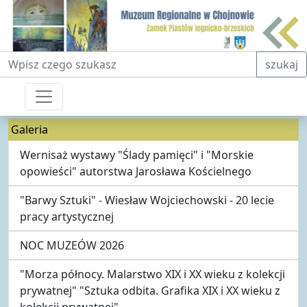
Fraza do wyszukiwania
szukaj
Galeria
Wernisaż wystawy "Ślady pamięci" i "Morskie
opowieści" autorstwa Jarosława Kościelnego
"Barwy Sztuki" - Wiesław Wojciechowski - 20 lecie
pracy artystycznej
NOC MUZEÓW 2026
"Morza północy. Malarstwo XIX i XX wieku z kolekcji
prywatnej" "Sztuka odbita. Grafika XIX i XX wieku z
kolekcji prywatnej"