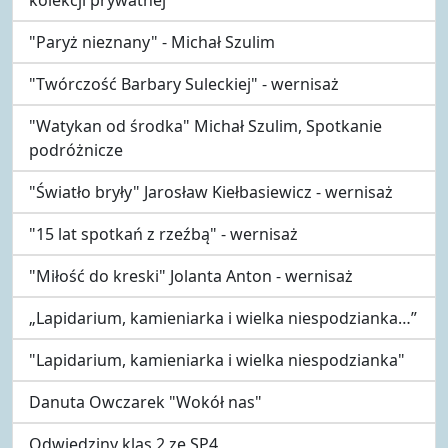
"Paryż nieznany" - Michał Szulim
"Twórczość Barbary Suleckiej" - wernisaż
"Watykan od środka" Michał Szulim, Spotkanie
podróżnicze
"Światło bryły" Jarosław Kiełbasiewicz - wernisaż
"15 lat spotkań z rzeźbą" - wernisaż
"Miłość do kreski" Jolanta Anton - wernisaż
„Lapidarium, kamieniarka i wielka niespodzianka…”
"Lapidarium, kamieniarka i wielka niespodzianka"
Danuta Owczarek "Wokół nas"
Odwiedziny klas 2 ze SP4