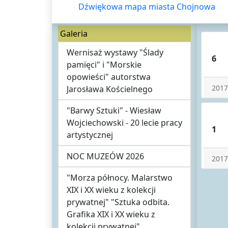
Dźwiękowa mapa miasta Chojnowa
Galeria
Wernisaż wystawy "Ślady
6
pamięci" i "Morskie
opowieści" autorstwa
2017
Jarosława Kościelnego
"Barwy Sztuki" - Wiesław
Wojciechowski - 20 lecie pracy
1
artystycznej
NOC MUZEÓW 2026
2017
"Morza północy. Malarstwo
XIX i XX wieku z kolekcji
prywatnej" "Sztuka odbita.
Grafika XIX i XX wieku z
kolekcji prywatnej"