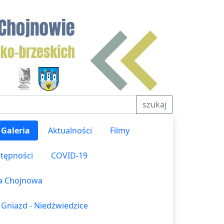
szukaj
Galeria
Aktualności
Filmy
stępności
COVID-19
ka Chojnowa
 Gniazd - Niedźwiedzice