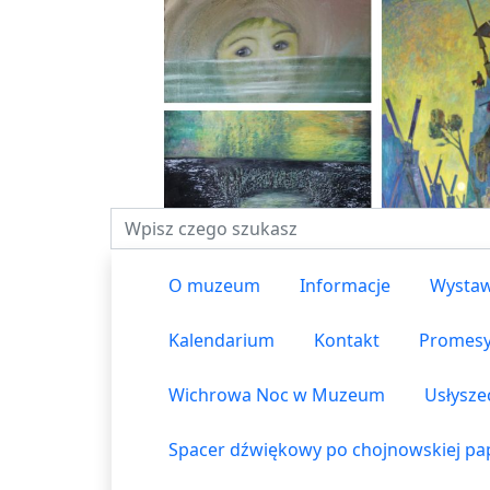
Fraza do wyszukiwania
O muzeum
Informacje
Wystaw
Kalendarium
Kontakt
Promes
Wichrowa Noc w Muzeum
Usłysze
Spacer dźwiękowy po chojnowskiej pap