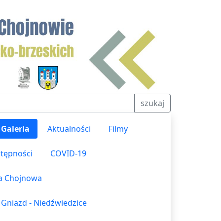
szukaj
Galeria
Aktualności
Filmy
stępności
COVID-19
ka Chojnowa
 Gniazd - Niedźwiedzice