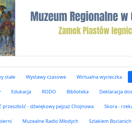
y stałe
Wystawy czasowe
Wirtualna wycieczka
y
Edukacja
RODO
Biblioteka
Deklaracja do
ć przeszłość - dźwiękowy pejzaż Chojnowa
Skora - rze
ierni
Muzealne Radio Młodych
Szlakiem Bocianich