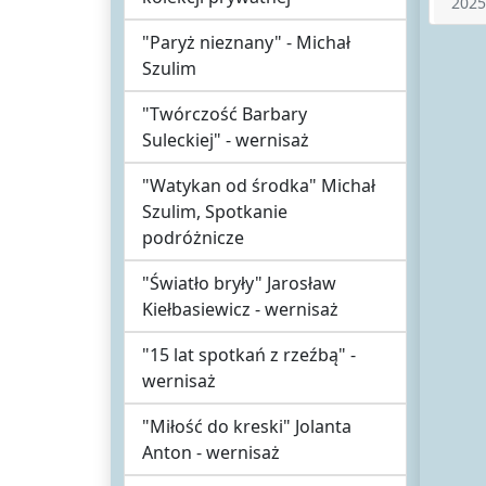
2025
"Paryż nieznany" - Michał
Szulim
"Twórczość Barbary
Suleckiej" - wernisaż
"Watykan od środka" Michał
Szulim, Spotkanie
podróżnicze
"Światło bryły" Jarosław
Kiełbasiewicz - wernisaż
"15 lat spotkań z rzeźbą" -
wernisaż
"Miłość do kreski" Jolanta
Anton - wernisaż