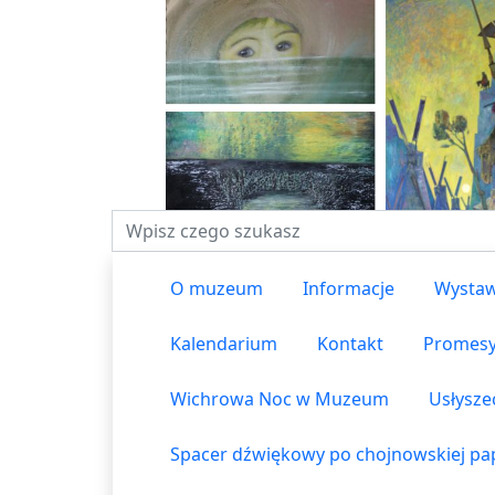
Fraza do wyszukiwania
O muzeum
Informacje
Wystaw
Kalendarium
Kontakt
Promes
Wichrowa Noc w Muzeum
Usłysze
Spacer dźwiękowy po chojnowskiej pap