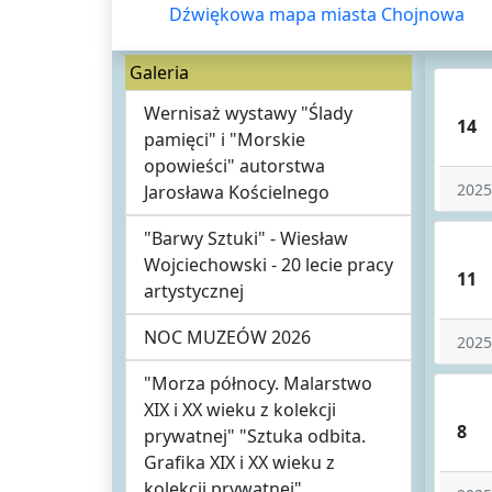
Dźwiękowa mapa miasta Chojnowa
Galeria
Wernisaż wystawy "Ślady
14
pamięci" i "Morskie
opowieści" autorstwa
2025
Jarosława Kościelnego
"Barwy Sztuki" - Wiesław
Wojciechowski - 20 lecie pracy
11
artystycznej
NOC MUZEÓW 2026
2025
"Morza północy. Malarstwo
XIX i XX wieku z kolekcji
8
prywatnej" "Sztuka odbita.
Grafika XIX i XX wieku z
kolekcji prywatnej"