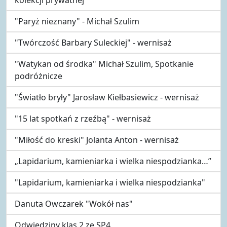
"Paryż nieznany" - Michał Szulim
"Twórczość Barbary Suleckiej" - wernisaż
"Watykan od środka" Michał Szulim, Spotkanie
podróżnicze
"Światło bryły" Jarosław Kiełbasiewicz - wernisaż
"15 lat spotkań z rzeźbą" - wernisaż
"Miłość do kreski" Jolanta Anton - wernisaż
„Lapidarium, kamieniarka i wielka niespodzianka…”
"Lapidarium, kamieniarka i wielka niespodzianka"
Danuta Owczarek "Wokół nas"
Odwiedziny klas 2 ze SP4