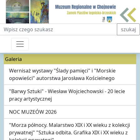
Fraza do wyszukiwania
szukaj
Galeria
Wernisaż wystawy "Ślady pamięci" i "Morskie
opowieści" autorstwa Jarosława Kościelnego
"Barwy Sztuki" - Wiesław Wojciechowski - 20 lecie
pracy artystycznej
NOC MUZEÓW 2026
"Morza północy. Malarstwo XIX i XX wieku z kolekcji
prywatnej" "Sztuka odbita. Grafika XIX i XX wieku z
kolekcji prywatnej"