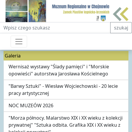
Fraza do wyszukiwania
szukaj
Galeria
Wernisaż wystawy "Ślady pamięci" i "Morskie
opowieści" autorstwa Jarosława Kościelnego
"Barwy Sztuki" - Wiesław Wojciechowski - 20 lecie
pracy artystycznej
NOC MUZEÓW 2026
"Morza północy. Malarstwo XIX i XX wieku z kolekcji
prywatnej" "Sztuka odbita. Grafika XIX i XX wieku z
kolekcji prywatnej"