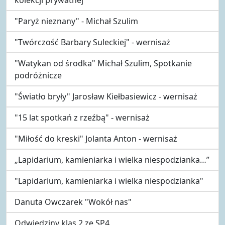
"Paryż nieznany" - Michał Szulim
"Twórczość Barbary Suleckiej" - wernisaż
"Watykan od środka" Michał Szulim, Spotkanie
podróżnicze
"Światło bryły" Jarosław Kiełbasiewicz - wernisaż
"15 lat spotkań z rzeźbą" - wernisaż
"Miłość do kreski" Jolanta Anton - wernisaż
„Lapidarium, kamieniarka i wielka niespodzianka…”
"Lapidarium, kamieniarka i wielka niespodzianka"
Danuta Owczarek "Wokół nas"
Odwiedziny klas 2 ze SP4