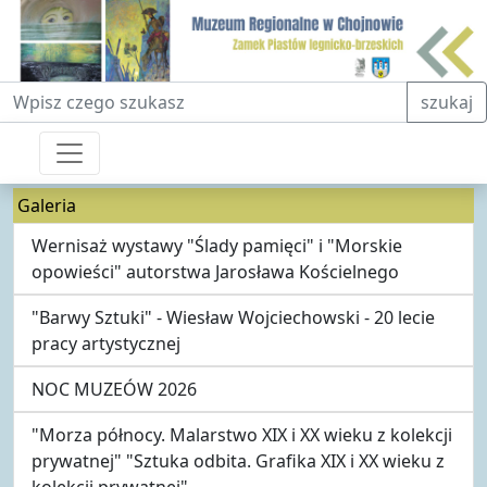
Fraza do wyszukiwania
szukaj
Galeria
Wernisaż wystawy "Ślady pamięci" i "Morskie
opowieści" autorstwa Jarosława Kościelnego
"Barwy Sztuki" - Wiesław Wojciechowski - 20 lecie
pracy artystycznej
NOC MUZEÓW 2026
"Morza północy. Malarstwo XIX i XX wieku z kolekcji
prywatnej" "Sztuka odbita. Grafika XIX i XX wieku z
kolekcji prywatnej"