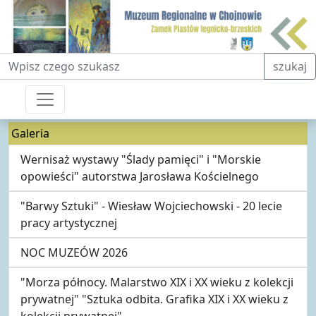
Fraza do wyszukiwania
szukaj
Galeria
Wernisaż wystawy "Ślady pamięci" i "Morskie
opowieści" autorstwa Jarosława Kościelnego
"Barwy Sztuki" - Wiesław Wojciechowski - 20 lecie
pracy artystycznej
NOC MUZEÓW 2026
"Morza północy. Malarstwo XIX i XX wieku z kolekcji
prywatnej" "Sztuka odbita. Grafika XIX i XX wieku z
kolekcji prywatnej"