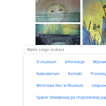
Fraza do wyszukiwania
O muzeum
Informacje
Wystaw
Kalendarium
Kontakt
Promes
Wichrowa Noc w Muzeum
Usłysze
Spacer dźwiękowy po chojnowskiej pap