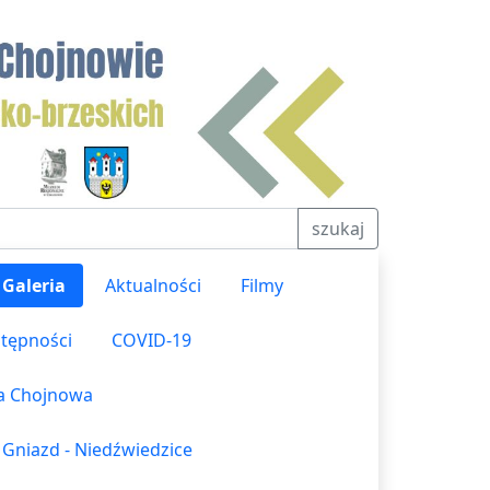
szukaj
Galeria
Aktualności
Filmy
stępności
COVID-19
ka Chojnowa
 Gniazd - Niedźwiedzice