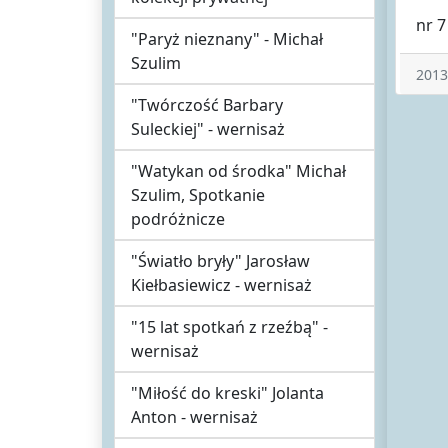
nr 7
"Paryż nieznany" - Michał
Szulim
2013
"Twórczość Barbary
Suleckiej" - wernisaż
"Watykan od środka" Michał
Szulim, Spotkanie
podróżnicze
"Światło bryły" Jarosław
Kiełbasiewicz - wernisaż
"15 lat spotkań z rzeźbą" -
wernisaż
"Miłość do kreski" Jolanta
Anton - wernisaż