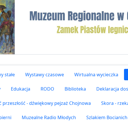
y stałe
Wystawy czasowe
Wirtualna wycieczka
y
Edukacja
RODO
Biblioteka
Deklaracja do
ć przeszłość - dźwiękowy pejzaż Chojnowa
Skora - rze
ierni
Muzealne Radio Młodych
Szlakiem Bocianich