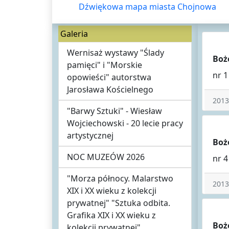
Dźwiękowa mapa miasta Chojnowa
Galeria
Wernisaż wystawy "Ślady
Boż
pamięci" i "Morskie
nr 1
opowieści" autorstwa
Jarosława Kościelnego
2013
"Barwy Sztuki" - Wiesław
Wojciechowski - 20 lecie pracy
artystycznej
Boż
NOC MUZEÓW 2026
nr 4
"Morza północy. Malarstwo
2013
XIX i XX wieku z kolekcji
prywatnej" "Sztuka odbita.
Grafika XIX i XX wieku z
Boż
kolekcji prywatnej"