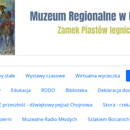
y stałe
Wystawy czasowe
Wirtualna wycieczka
y
Edukacja
RODO
Biblioteka
Deklaracja do
ć przeszłość - dźwiękowy pejzaż Chojnowa
Skora - rze
ierni
Muzealne Radio Młodych
Szlakiem Bocianich