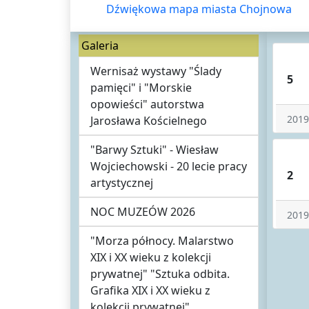
Dźwiękowa mapa miasta Chojnowa
Galeria
Wernisaż wystawy "Ślady
5
pamięci" i "Morskie
opowieści" autorstwa
2019
Jarosława Kościelnego
"Barwy Sztuki" - Wiesław
Wojciechowski - 20 lecie pracy
2
artystycznej
NOC MUZEÓW 2026
2019
"Morza północy. Malarstwo
XIX i XX wieku z kolekcji
prywatnej" "Sztuka odbita.
Grafika XIX i XX wieku z
kolekcji prywatnej"