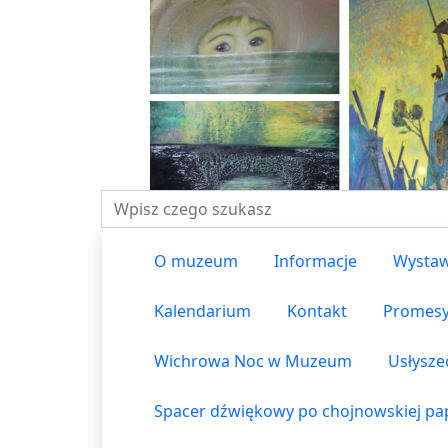
Fraza do wyszukiwania
O muzeum
Informacje
Wystaw
Kalendarium
Kontakt
Promes
Wichrowa Noc w Muzeum
Usłysze
Spacer dźwiękowy po chojnowskiej pap