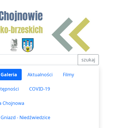
szukaj
Galeria
Aktualności
Filmy
stępności
COVID-19
ka Chojnowa
 Gniazd - Niedźwiedzice