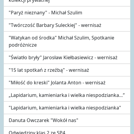
"Paryż nieznany" - Michał Szulim
"Twórczość Barbary Suleckiej" - wernisaż
"Watykan od środka" Michał Szulim, Spotkanie
podróżnicze
"Światło bryły" Jarosław Kiełbasiewicz - wernisaż
"15 lat spotkań z rzeźbą" - wernisaż
"Miłość do kreski" Jolanta Anton - wernisaż
„Lapidarium, kamieniarka i wielka niespodzianka…”
"Lapidarium, kamieniarka i wielka niespodzianka"
Danuta Owczarek "Wokół nas"
Odwiedziny klas 2 ze SP4