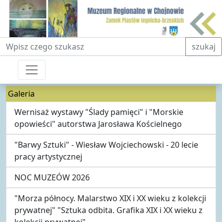
Fraza do wyszukiwania
szukaj
Galeria
Wernisaż wystawy "Ślady pamięci" i "Morskie
opowieści" autorstwa Jarosława Kościelnego
"Barwy Sztuki" - Wiesław Wojciechowski - 20 lecie
pracy artystycznej
NOC MUZEÓW 2026
"Morza północy. Malarstwo XIX i XX wieku z kolekcji
prywatnej" "Sztuka odbita. Grafika XIX i XX wieku z
kolekcji prywatnej"