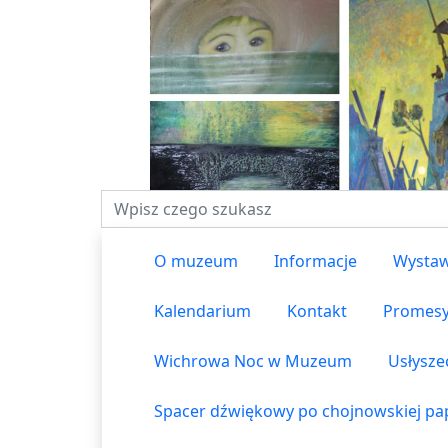
Fraza do wyszukiwania
O muzeum
Informacje
Wystaw
Kalendarium
Kontakt
Promes
Wichrowa Noc w Muzeum
Usłysze
Spacer dźwiękowy po chojnowskiej pap