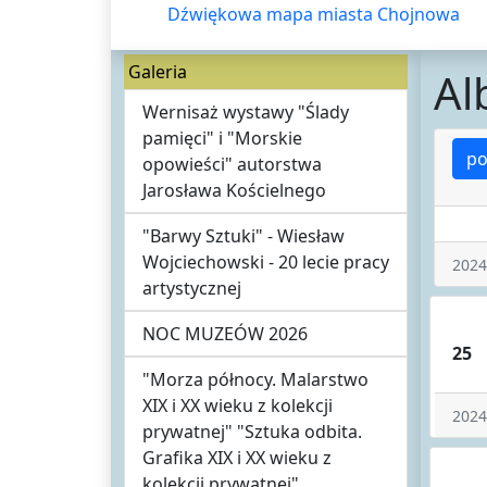
Dźwiękowa mapa miasta Chojnowa
Galeria
Al
Wernisaż wystawy "Ślady
pamięci" i "Morskie
po
opowieści" autorstwa
Jarosława Kościelnego
"Barwy Sztuki" - Wiesław
Wojciechowski - 20 lecie pracy
2024
artystycznej
NOC MUZEÓW 2026
25
"Morza północy. Malarstwo
XIX i XX wieku z kolekcji
2024
prywatnej" "Sztuka odbita.
Grafika XIX i XX wieku z
kolekcji prywatnej"