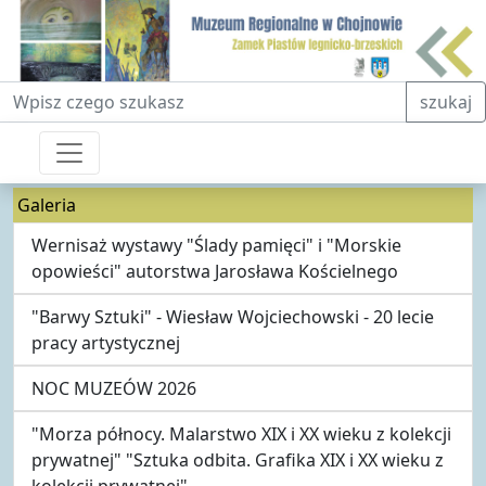
Fraza do wyszukiwania
szukaj
Galeria
Wernisaż wystawy "Ślady pamięci" i "Morskie
opowieści" autorstwa Jarosława Kościelnego
"Barwy Sztuki" - Wiesław Wojciechowski - 20 lecie
pracy artystycznej
NOC MUZEÓW 2026
"Morza północy. Malarstwo XIX i XX wieku z kolekcji
prywatnej" "Sztuka odbita. Grafika XIX i XX wieku z
kolekcji prywatnej"