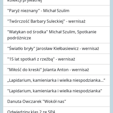
"Paryż nieznany" - Michał Szulim
"Twórczość Barbary Suleckiej" - wernisaż
"Watykan od środka" Michał Szulim, Spotkanie
podróżnicze
"Światło bryły" Jarosław Kiełbasiewicz - wernisaż
"15 lat spotkań z rzeźbą" - wernisaż
"Miłość do kreski" Jolanta Anton - wernisaż
„Lapidarium, kamieniarka i wielka niespodzianka…”
"Lapidarium, kamieniarka i wielka niespodzianka"
Danuta Owczarek "Wokół nas"
Odwiedziny klas 2 ze SP4