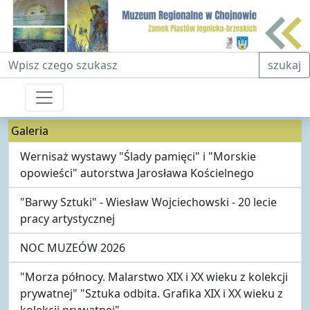
Fraza do wyszukiwania
szukaj
Galeria
Wernisaż wystawy "Ślady pamięci" i "Morskie
opowieści" autorstwa Jarosława Kościelnego
"Barwy Sztuki" - Wiesław Wojciechowski - 20 lecie
pracy artystycznej
NOC MUZEÓW 2026
"Morza północy. Malarstwo XIX i XX wieku z kolekcji
prywatnej" "Sztuka odbita. Grafika XIX i XX wieku z
kolekcji prywatnej"