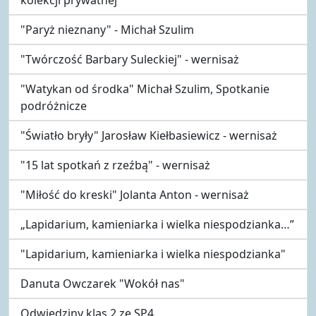
"Paryż nieznany" - Michał Szulim
"Twórczość Barbary Suleckiej" - wernisaż
"Watykan od środka" Michał Szulim, Spotkanie
podróżnicze
"Światło bryły" Jarosław Kiełbasiewicz - wernisaż
"15 lat spotkań z rzeźbą" - wernisaż
"Miłość do kreski" Jolanta Anton - wernisaż
„Lapidarium, kamieniarka i wielka niespodzianka…”
"Lapidarium, kamieniarka i wielka niespodzianka"
Danuta Owczarek "Wokół nas"
Odwiedziny klas 2 ze SP4